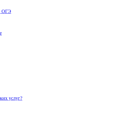
, ОГЭ
е
ких услуг?