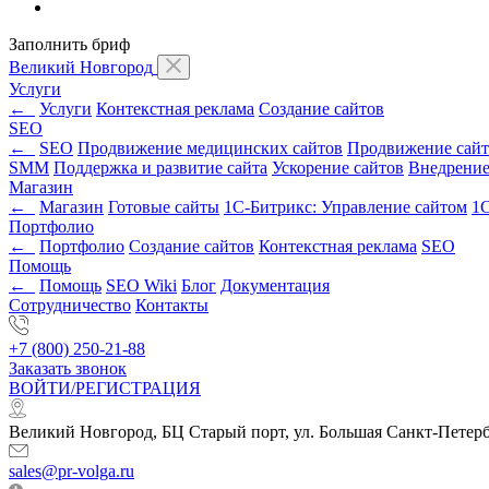
Заполнить бриф
Великий Новгород
Услуги
←
Услуги
Контекстная реклама
Создание сайтов
SEO
←
SEO
Продвижение медицинских сайтов
Продвижение сайт
SMM
Поддержка и развитие сайта
Ускорение сайтов
Внедрени
Магазин
←
Магазин
Готовые сайты
1С-Битрикс: Управление сайтом
1С
Портфолио
←
Портфолио
Создание сайтов
Контекстная реклама
SEO
Помощь
←
Помощь
SEO Wiki
Блог
Документация
Сотрудничество
Контакты
+7 (800) 250-21-88
Заказать звонок
ВОЙТИ/РЕГИСТРАЦИЯ
Великий Новгород, БЦ Старый порт, ул. Большая Санкт-Петербу
sales@pr-volga.ru