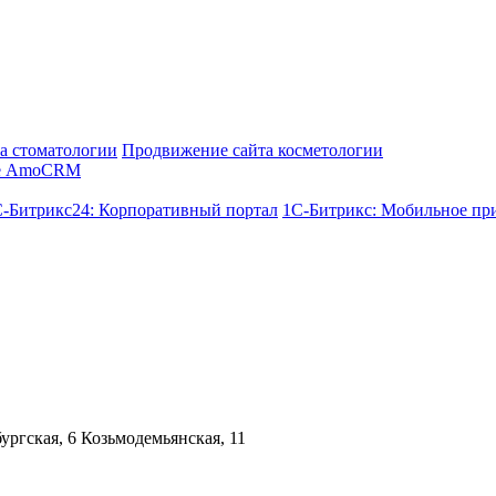
а стоматологии
Продвижение сайта косметологии
е AmoCRM
-Битрикс24: Корпоративный портал
1С-Битрикс: Мобильное пр
ргская, 6 Козьмодемьянская, 11