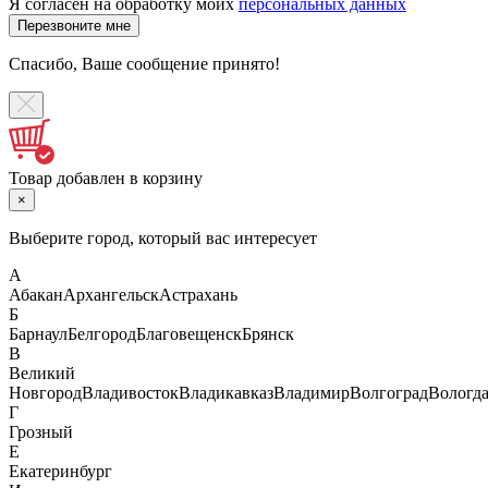
Я согласен на обработку моих
персональных данных
Спасибо, Ваше сообщение принято!
Товар добавлен в корзину
×
Выберите город, который вас интересует
А
Абакан
Архангельск
Астрахань
Б
Барнаул
Белгород
Благовещенск
Брянск
В
Великий
Новгород
Владивосток
Владикавказ
Владимир
Волгоград
Вологд
Г
Грозный
Е
Екатеринбург