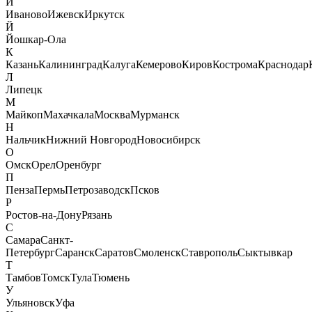
И
Иваново
Ижевск
Иркутск
Й
Йошкар-Ола
К
Казань
Калининград
Калуга
Кемерово
Киров
Кострома
Краснодар
Л
Липецк
М
Майкоп
Махачкала
Москва
Мурманск
Н
Нальчик
Нижний Новгород
Новосибирск
О
Омск
Орел
Оренбург
П
Пенза
Пермь
Петрозаводск
Псков
Р
Ростов-на-Дону
Рязань
С
Самара
Санкт-
Петербург
Саранск
Саратов
Смоленск
Ставрополь
Сыктывкар
Т
Тамбов
Томск
Тула
Тюмень
У
Ульяновск
Уфа