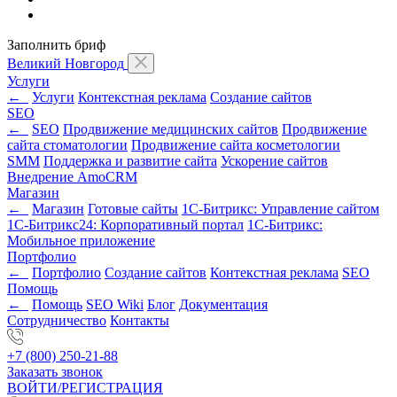
Заполнить бриф
Великий Новгород
Услуги
←
Услуги
Контекстная реклама
Создание сайтов
SEO
←
SEO
Продвижение медицинских сайтов
Продвижение
сайта стоматологии
Продвижение сайта косметологии
SMM
Поддержка и развитие сайта
Ускорение сайтов
Внедрение AmoCRM
Магазин
←
Магазин
Готовые сайты
1С-Битрикс: Управление сайтом
1С-Битрикс24: Корпоративный портал
1С-Битрикс:
Мобильное приложение
Портфолио
←
Портфолио
Создание сайтов
Контекстная реклама
SEO
Помощь
←
Помощь
SEO Wiki
Блог
Документация
Сотрудничество
Контакты
+7 (800) 250-21-88
Заказать звонок
ВОЙТИ/РЕГИСТРАЦИЯ