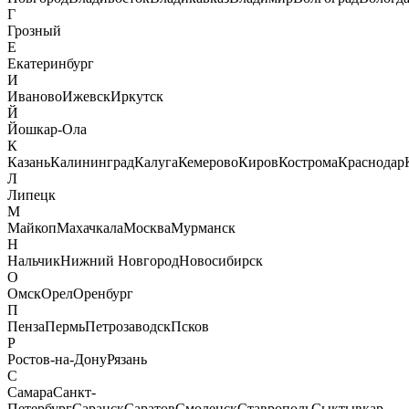
Г
Грозный
Е
Екатеринбург
И
Иваново
Ижевск
Иркутск
Й
Йошкар-Ола
К
Казань
Калининград
Калуга
Кемерово
Киров
Кострома
Краснодар
Л
Липецк
М
Майкоп
Махачкала
Москва
Мурманск
Н
Нальчик
Нижний Новгород
Новосибирск
О
Омск
Орел
Оренбург
П
Пенза
Пермь
Петрозаводск
Псков
Р
Ростов-на-Дону
Рязань
С
Самара
Санкт-
Петербург
Саранск
Саратов
Смоленск
Ставрополь
Сыктывкар