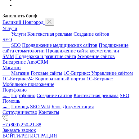
Заполнить бриф
Великий Новгород
Услуги
←
Услуги
Контекстная реклама
Создание сайтов
SEO
←
SEO
Продвижение медицинских сайтов
Продвижение
сайта стоматологии
Продвижение сайта косметологии
SMM
Поддержка и развитие сайта
Ускорение сайтов
Внедрение AmoCRM
Магазин
←
Магазин
Готовые сайты
1С-Битрикс: Управление сайтом
1С-Битрикс24: Корпоративный портал
1С-Битрикс:
Мобильное приложение
Портфолио
←
Портфолио
Создание сайтов
Контекстная реклама
SEO
Помощь
←
Помощь
SEO Wiki
Блог
Документация
Сотрудничество
Контакты
+7 (800) 250-21-88
Заказать звонок
ВОЙТИ/РЕГИСТРАЦИЯ