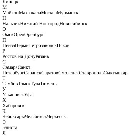
Липецк
М
Майкоп
Махачкала
Москва
Мурманск
Н
Нальчик
Нижний Новгород
Новосибирск
О
Омск
Орел
Оренбург
П
Пенза
Пермь
Петрозаводск
Псков
Р
Ростов-на-Дону
Рязань
С
Самара
Санкт-
Петербург
Саранск
Саратов
Смоленск
Ставрополь
Сыктывкар
Т
Тамбов
Томск
Тула
Тюмень
У
Ульяновск
Уфа
Х
Хабаровск
Ч
Чебоксары
Челябинск
Черкесск
Э
Элиста
Я