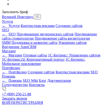
Заполнить бриф
Великий Новгород
Услуги
←
Услуги
Контекстная реклама
Создание сайтов
SEO
←
SEO
Продвижение медицинских сайтов
Продвижение
сайта стоматологии
Продвижение сайта косметологии
SMM
Поддержка и развитие сайта
Ускорение сайтов
Внедрение AmoCRM
Магазин
←
Магазин
Готовые сайты
1С-Битрикс: Управление сайтом
1С-Битрикс24: Корпоративный портал
1С-Битрикс:
Мобильное приложение
Портфолио
←
Портфолио
Создание сайтов
Контекстная реклама
SEO
Помощь
←
Помощь
SEO Wiki
Блог
Документация
Сотрудничество
Контакты
+7 (800) 250-21-88
Заказать звонок
ВОЙТИ/РЕГИСТРАЦИЯ