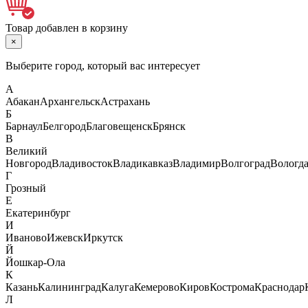
Товар добавлен в корзину
×
Выберите город, который вас интересует
А
Абакан
Архангельск
Астрахань
Б
Барнаул
Белгород
Благовещенск
Брянск
В
Великий
Новгород
Владивосток
Владикавказ
Владимир
Волгоград
Вологд
Г
Грозный
Е
Екатеринбург
И
Иваново
Ижевск
Иркутск
Й
Йошкар-Ола
К
Казань
Калининград
Калуга
Кемерово
Киров
Кострома
Краснодар
Л