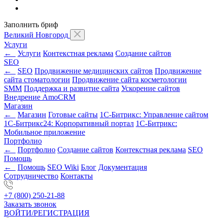
Заполнить бриф
Великий Новгород
Услуги
←
Услуги
Контекстная реклама
Создание сайтов
SEO
←
SEO
Продвижение медицинских сайтов
Продвижение
сайта стоматологии
Продвижение сайта косметологии
SMM
Поддержка и развитие сайта
Ускорение сайтов
Внедрение AmoCRM
Магазин
←
Магазин
Готовые сайты
1С-Битрикс: Управление сайтом
1С-Битрикс24: Корпоративный портал
1С-Битрикс:
Мобильное приложение
Портфолио
←
Портфолио
Создание сайтов
Контекстная реклама
SEO
Помощь
←
Помощь
SEO Wiki
Блог
Документация
Сотрудничество
Контакты
+7 (800) 250-21-88
Заказать звонок
ВОЙТИ/РЕГИСТРАЦИЯ