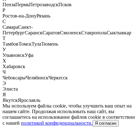
Пенза
Пермь
Петрозаводск
Псков
Р
Ростов-на-Дону
Рязань
С
Самара
Санкт-
Петербург
Саранск
Саратов
Смоленск
Ставрополь
Сыктывкар
Т
Тамбов
Томск
Тула
Тюмень
У
Ульяновск
Уфа
Х
Хабаровск
Ч
Чебоксары
Челябинск
Черкесск
Э
Элиста
Я
Якутск
Ярославль
Мы используем файлы cookie, чтобы улучшить ваш опыт на
нашем сайте. Продолжая использовать наш сайт, вы
соглашаетесь на использование файлов cookie в соответствии
с нашей
политикой конфиденциальности.
Я согласен