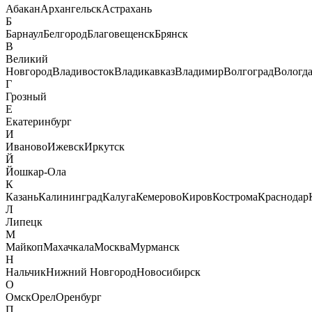
Абакан
Архангельск
Астрахань
Б
Барнаул
Белгород
Благовещенск
Брянск
В
Великий
Новгород
Владивосток
Владикавказ
Владимир
Волгоград
Вологд
Г
Грозный
Е
Екатеринбург
И
Иваново
Ижевск
Иркутск
Й
Йошкар-Ола
К
Казань
Калининград
Калуга
Кемерово
Киров
Кострома
Краснодар
Л
Липецк
М
Майкоп
Махачкала
Москва
Мурманск
Н
Нальчик
Нижний Новгород
Новосибирск
О
Омск
Орел
Оренбург
П