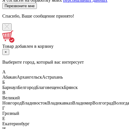
Я согласен на обработку моих
персональных данных
Спасибо, Ваше сообщение принято!
Товар добавлен в корзину
×
Выберите город, который вас интересует
А
Абакан
Архангельск
Астрахань
Б
Барнаул
Белгород
Благовещенск
Брянск
В
Великий
Новгород
Владивосток
Владикавказ
Владимир
Волгоград
Вологд
Г
Грозный
Е
Екатеринбург
И