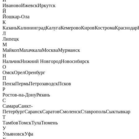
Иваново
Ижевск
Иркутск
Й
Йошкар-Ола
К
Казань
Калининград
Калуга
Кемерово
Киров
Кострома
Краснодар
Л
Липецк
М
Майкоп
Махачкала
Москва
Мурманск
Н
Нальчик
Нижний Новгород
Новосибирск
О
Омск
Орел
Оренбург
П
Пенза
Пермь
Петрозаводск
Псков
Р
Ростов-на-Дону
Рязань
С
Самара
Санкт-
Петербург
Саранск
Саратов
Смоленск
Ставрополь
Сыктывкар
Т
Тамбов
Томск
Тула
Тюмень
У
Ульяновск
Уфа