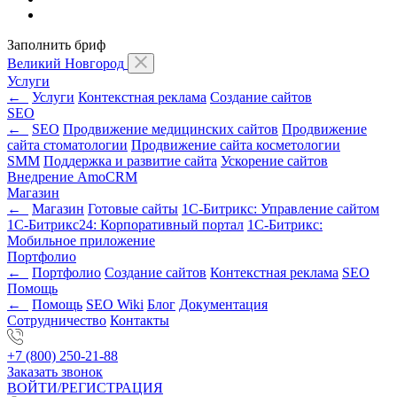
Заполнить бриф
Великий Новгород
Услуги
←
Услуги
Контекстная реклама
Создание сайтов
SEO
←
SEO
Продвижение медицинских сайтов
Продвижение
сайта стоматологии
Продвижение сайта косметологии
SMM
Поддержка и развитие сайта
Ускорение сайтов
Внедрение AmoCRM
Магазин
←
Магазин
Готовые сайты
1С-Битрикс: Управление сайтом
1С-Битрикс24: Корпоративный портал
1С-Битрикс:
Мобильное приложение
Портфолио
←
Портфолио
Создание сайтов
Контекстная реклама
SEO
Помощь
←
Помощь
SEO Wiki
Блог
Документация
Сотрудничество
Контакты
+7 (800) 250-21-88
Заказать звонок
ВОЙТИ/РЕГИСТРАЦИЯ