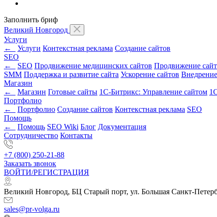
Заполнить бриф
Великий Новгород
Услуги
←
Услуги
Контекстная реклама
Создание сайтов
SEO
←
SEO
Продвижение медицинских сайтов
Продвижение сайт
SMM
Поддержка и развитие сайта
Ускорение сайтов
Внедрени
Магазин
←
Магазин
Готовые сайты
1С-Битрикс: Управление сайтом
1С
Портфолио
←
Портфолио
Создание сайтов
Контекстная реклама
SEO
Помощь
←
Помощь
SEO Wiki
Блог
Документация
Сотрудничество
Контакты
+7 (800) 250-21-88
Заказать звонок
ВОЙТИ/РЕГИСТРАЦИЯ
Великий Новгород, БЦ Старый порт, ул. Большая Санкт-Петербу
sales@pr-volga.ru