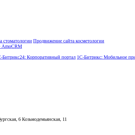
а стоматологии
Продвижение сайта косметологии
е AmoCRM
-Битрикс24: Корпоративный портал
1С-Битрикс: Мобильное пр
ргская, 6 Козьмодемьянская, 11